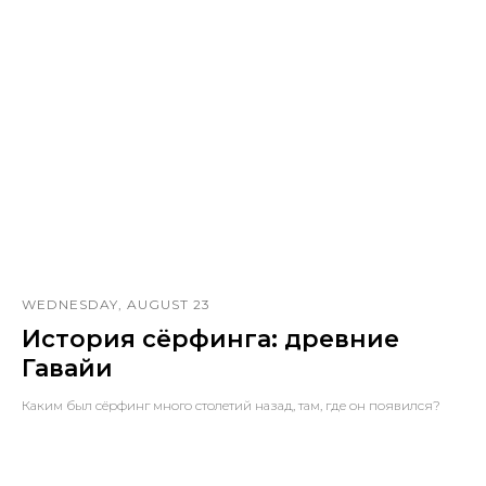
WEDNESDAY, AUGUST 23
История сёрфинга: древние
Гавайи
Каким был сёрфинг много столетий назад, там, где он появился?