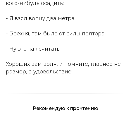
кого-нибудь осадить:
Красивая книга
- Я взял волну два метра
в твёрдом переплёте
- Брехня, там было от силы полтора
- Ну это как считать!
Хороших вам волн, и помните, главное не
размер, а удовольствие!
Рекомендую к прочтению
Знания, вдохновение и путеводитель
для опытных сёрферов и новичков со
смелыми мечтами.